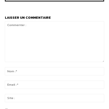
LAISSER UN COMMENTAIRE
Commenter
:
No
:*
Ema
:*
Sit
: