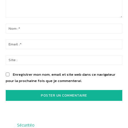
Commenter
:
No
:*
Ema
:*
Sit
:
Enregistrer mon nom, email et site web dans ce navigateur
pour la prochaine fois que je commenterai.
Sécuritéo